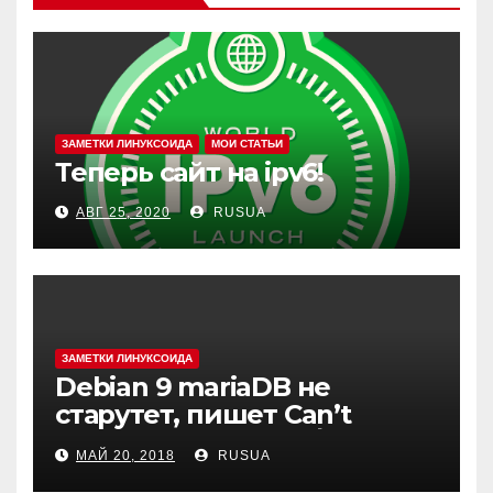
ЗАМЕТКИ ЛИНУКСОИДА
МОИ СТАТЬИ
Теперь сайт на ipv6!
АВГ 25, 2020
RUSUA
ЗАМЕТКИ ЛИНУКСОИДА
Debian 9 mariaDB не
старутет, пишет Can’t
create test file или /mysqld:
МАЙ 20, 2018
RUSUA
Can’t change dir to