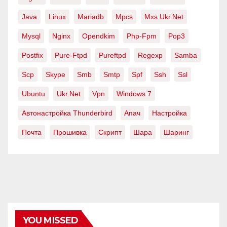
Java
Linux
Mariadb
Mpcs
Mxs.ukr.net
Mysql
Nginx
Opendkim
Php-Fpm
Pop3
Postfix
Pure-Ftpd
Pureftpd
Regexp
Samba
Scp
Skype
Smb
Smtp
Spf
Ssh
Ssl
Ubuntu
Ukr.net
Vpn
Windows 7
Автонастройка Thunderbird
Апач
Настройка
Почта
Прошивка
Скрипт
Шара
Шаринг
YOU MISSED