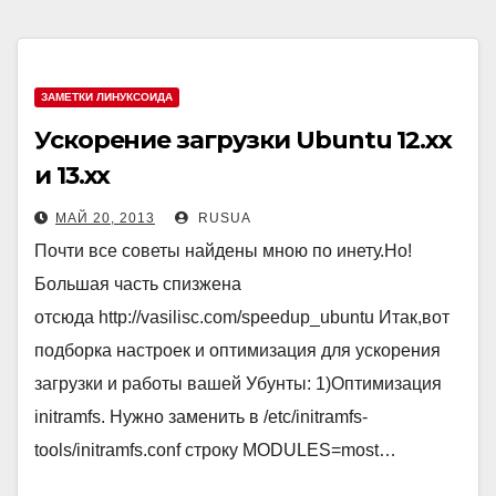
ЗАМЕТКИ ЛИНУКСОИДА
Ускорение загрузки Ubuntu 12.xx
и 13.xx
МАЙ 20, 2013
RUSUA
Почти все советы найдены мною по инету.Но!
Большая часть спизжена
отсюда http://vasilisc.com/speedup_ubuntu Итак,вот
подборка настроек и оптимизация для ускорения
загрузки и работы вашей Убунты: 1)Оптимизация
initramfs. Нужно заменить в /etc/initramfs-
tools/initramfs.conf строку MODULES=most…