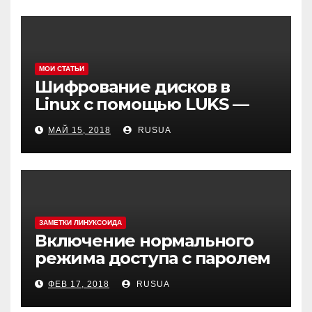
МОИ СТАТЬИ
Шифрование дисков в
Linux с помощью LUKS —
cryptsetup
МАЙ 15, 2018
RUSUA
ЗАМЕТКИ ЛИНУКСОИДА
Включение нормального
режима доступа с паролем
в MySQL(MariaDB) в Debian 9
ФЕВ 17, 2018
RUSUA