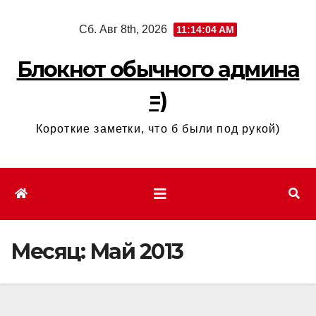
Перейти
Сб. Авг 8th, 2026
11:14:04 AM
к
содержимому
Блокнот обычного админа
=)
Короткие заметки, что б были под рукой)
Месяц:
Май 2013