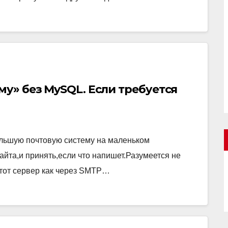
му» без MySQL. Если требуется
ольшую почтовую систему на маленьком
сайта,и принять,если что напишет.Разумеется не
этот сервер как через SMTP…