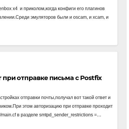
nbox x4 и приколом,когда конфиги его плагинов
влении.Среди эмуляторов были и oscam, и xcam, и
r при отправке письма c Postfix
стройках отправки почты,получал вот такой ответ и
иком.При этом авторизацию при отправке проходит
/main.cf в разделе smtpd_sender_restrictions =…