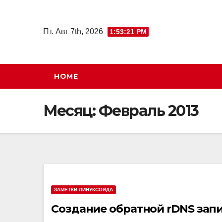
Перейти
к
Пт. Авг 7th, 2026
1:53:22 PM
содержимому
HOME
Месяц:
Февраль 2013
ЗАМЕТКИ ЛИНУКСОИДА
Создание обратной rDNS записи