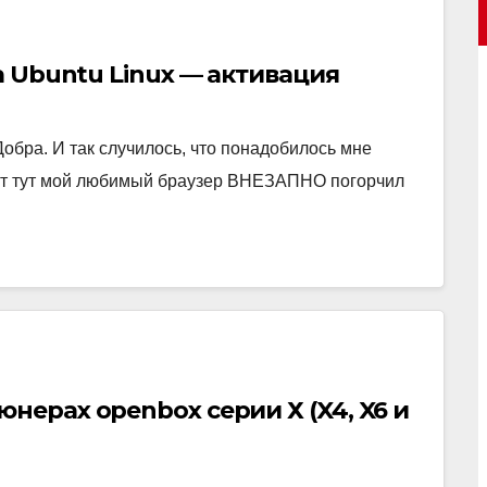
на Ubuntu Linux — активация
обра. И так случилось, что понадобилось мне
 вот тут мой любимый браузер ВНЕЗАПНО погорчил
нерах openbox серии Х (X4, X6 и