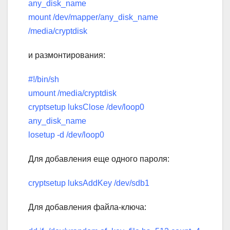
any_disk_name
mount /dev/mapper/any_disk_name
/media/cryptdisk
и размонтирования:
#!/bin/sh
umount /media/cryptdisk
cryptsetup luksClose /dev/loop0
any_disk_name
losetup -d /dev/loop0
Для добавления еще одного пароля:
cryptsetup luksAddKey /dev/sdb1
Для добавления файла-ключа: