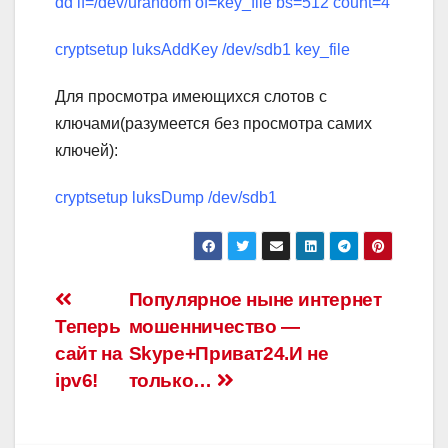
dd if=/dev/urandom of=key_file bs=512 count=4
cryptsetup luksAddKey /dev/sdb1 key_file
Для просмотра имеющихся слотов с
ключами(разумеется без просмотра самих
ключей):
cryptsetup luksDump /dev/sdb1
Навигация
Популярное ныне интернет
Теперь
мошенничество —
по
сайт на
Skype+Приват24.И не
записям
ipv6!
только…