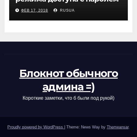
в MySQL(MariaDB) в Debian 9
ФЕВ 17, 2018
RUSUA
Блокнот обычного
админа =)
Короткие заметки, что б были под рукой)
Proudly powered by WordPress
|
Theme: News Way by
Themeansar
.