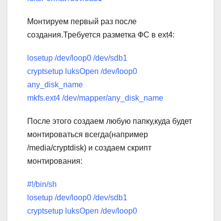
Монтируем первый раз после
создания.Требуется разметка ФС в ext4:
losetup /dev/loop0 /dev/sdb1
cryptsetup luksOpen /dev/loop0
any_disk_name
mkfs.ext4 /dev/mapper/any_disk_name
После этого создаем любую папку,куда будет
монтироваться всегда(например
/media/cryptdisk) и создаем скрипт
монтирования:
#!/bin/sh
losetup /dev/loop0 /dev/sdb1
cryptsetup luksOpen /dev/loop0