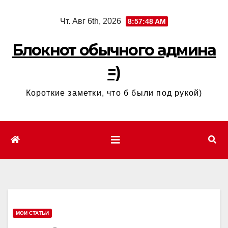
Перейти
Чт. Авг 6th, 2026
8:57:49 AM
к
содержимому
Блокнот обычного админа
=)
Короткие заметки, что б были под рукой)
МОИ СТАТЬИ