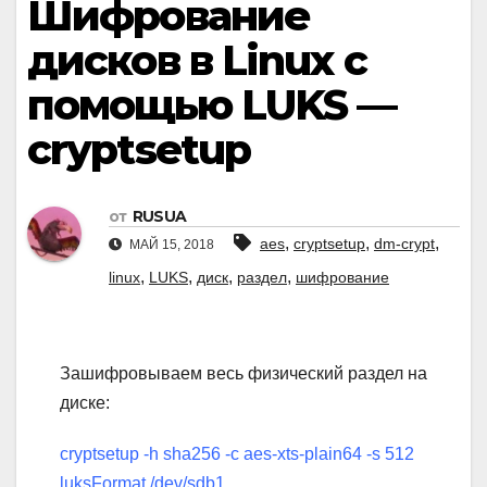
Шифрование
дисков в Linux с
помощью LUKS —
cryptsetup
от
RUSUA
,
,
,
aes
cryptsetup
dm-crypt
МАЙ 15, 2018
,
,
,
,
linux
LUKS
диск
раздел
шифрование
Зашифровываем весь физический раздел на
диске:
cryptsetup -h sha256 -c aes-xts-plain64 -s 512
luksFormat /dev/sdb1