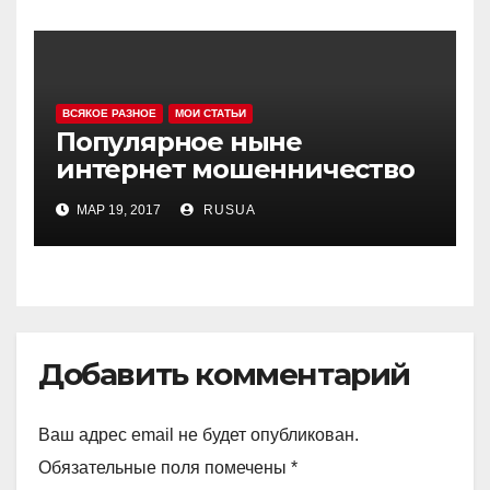
ВСЯКОЕ РАЗНОЕ
МОИ СТАТЬИ
Популярное ныне
интернет мошенничество
— Skype+Приват24.И не
МАР 19, 2017
RUSUA
только…
Добавить комментарий
Ваш адрес email не будет опубликован.
Обязательные поля помечены
*