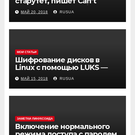
старутет, пишет Can’t
create test file или /mysqld:
МАЙ 20, 2018
RUSUA
Can’t change dir to
МОИ СТАТЬИ
Шифрование дисков в
Linux с помощью LUKS —
cryptsetup
МАЙ 15, 2018
RUSUA
ЗАМЕТКИ ЛИНУКСОИДА
Включение нормального
режима доступа с паролем