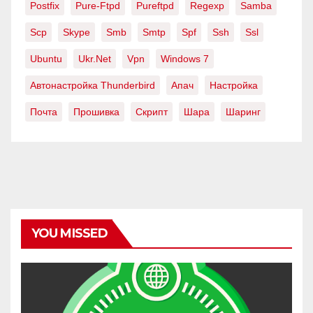
Postfix
Pure-Ftpd
Pureftpd
Regexp
Samba
Scp
Skype
Smb
Smtp
Spf
Ssh
Ssl
Ubuntu
Ukr.net
Vpn
Windows 7
Автонастройка Thunderbird
Апач
Настройка
Почта
Прошивка
Скрипт
Шара
Шаринг
YOU MISSED