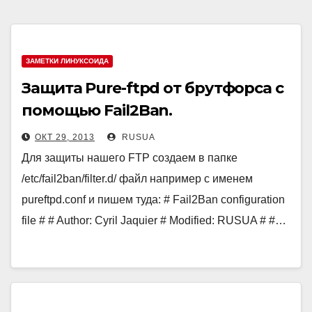
ЗАМЕТКИ ЛИНУКСОИДА
Защита Pure-ftpd от брутфорса с
помощью Fail2Ban.
ОКТ 29, 2013
RUSUA
Для защиты нашего FTP создаем в папке
/etc/fail2ban/filter.d/ файл например с именем
pureftpd.conf и пишем туда: # Fail2Ban configuration
file # # Author: Cyril Jaquier # Modified: RUSUA # #…