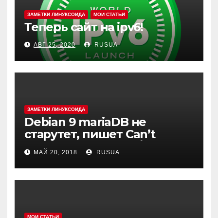
ЗАМЕТКИ ЛИНУКСОИДА
МОИ СТАТЬИ
Теперь сайт на ipv6!
АВГ 25, 2020
RUSUA
ЗАМЕТКИ ЛИНУКСОИДА
Debian 9 mariaDB не
старутет, пишет Can’t
create test file или /mysqld:
МАЙ 20, 2018
RUSUA
Can’t change dir to
МОИ СТАТЬИ