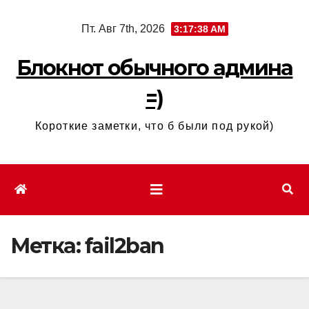
Перейти
Пт. Авг 7th, 2026
3:17:38 AM
к
содержимому
Блокнот обычного админа
=)
Короткие заметки, что б были под рукой)
Метка:
fail2ban