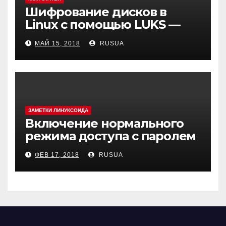
Шифрование дисков в
Linux с помощью LUKS —
cryptsetup
МАЙ 15, 2018
RUSUA
ЗАМЕТКИ ЛИНУКСОИДА
Включение нормального
режима доступа с паролем
в MySQL(MariaDB) в Debian 9
ФЕВ 17, 2018
RUSUA