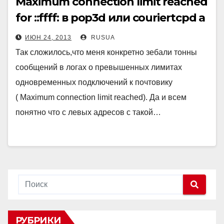
Maximum connection limit reached
for ::ffff: в pop3d или couriertcpd а
так же защита с помощью
ИЮН 24, 2013
RUSUA
fail2ban
Так сложилось,что меня конкретно зебали тонны
сообщений в логах о превышенных лимитах
одновременных подключений к почтовику
( Maximum connection limit reached). Да и всем
понятно что с левых адресов с такой…
РУБРИКИ