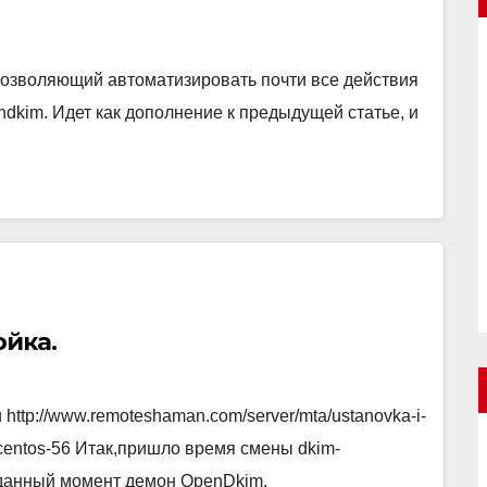
позволяющий автоматизировать почти все действия
dkim. Идет как дополнение к предыдущей статье, и
…
ойка.
http://www.remoteshaman.com/server/mta/ustanovka-i-
-v-centos-56 Итак,пришло время смены dkim-
а данный момент демон OpenDkim.