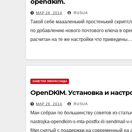
opendkim.
МАР 26, 2014
RUSUA
Такой себе маааленький простенький скрипт,
по добавлению нового почтового ключа в open
расчитан на те же настройки что приведены
ЗАМЕТКИ ЛИНУКСОИДА
OpenDKIM. Установка и настр
МАР 26, 2014
RUSUA
Ман собран по большинству советов из статьи 
nastrojka-opendkim-s-mta-postfix-ili-sendmail
filter,снятый с поддержки,на современный н