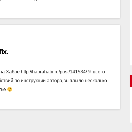
ix.
 Хабре http://habrahabr.ru/post/141534/ Я всего
ействий по инструкции автора,выплыло несколько
тье