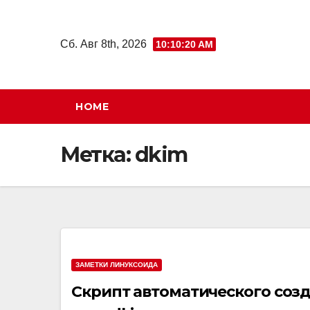
Перейти
к
Сб. Авг 8th, 2026
10:10:21 AM
содержимому
HOME
Метка:
dkim
ЗАМЕТКИ ЛИНУКСОИДА
Скрипт автоматического созд