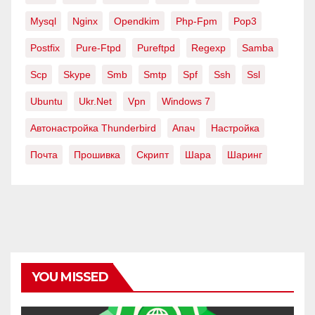
Mysql
Nginx
Opendkim
Php-Fpm
Pop3
Postfix
Pure-Ftpd
Pureftpd
Regexp
Samba
Scp
Skype
Smb
Smtp
Spf
Ssh
Ssl
Ubuntu
Ukr.net
Vpn
Windows 7
Автонастройка Thunderbird
Апач
Настройка
Почта
Прошивка
Скрипт
Шара
Шаринг
YOU MISSED