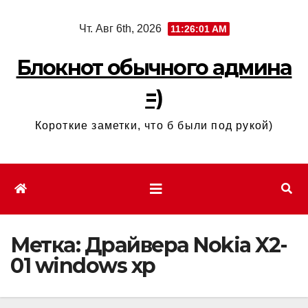
Перейти
Чт. Авг 6th, 2026
11:26:01 AM
к
содержимому
Блокнот обычного админа
=)
Короткие заметки, что б были под рукой)
Метка:
Драйвера Nokia X2-
01 windows xp