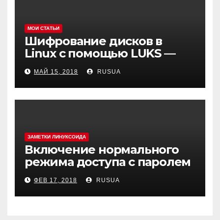
МОИ СТАТЬИ
Шифрование дисков в
Linux с помощью LUKS —
cryptsetup
МАЙ 15, 2018
RUSUA
ЗАМЕТКИ ЛИНУКСОИДА
Включение нормального
режима доступа с паролем
в MySQL(MariaDB) в Debian 9
ФЕВ 17, 2018
RUSUA