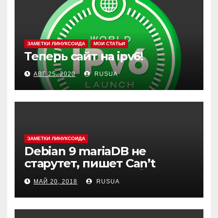
ЗАМЕТКИ ЛИНУКСОИДА
МОИ СТАТЬИ
Теперь сайт на ipv6!
АВГ 25, 2020
RUSUA
ЗАМЕТКИ ЛИНУКСОИДА
Debian 9 mariaDB не
старутет, пишет Can’t
create test file или /mysqld:
МАЙ 20, 2018
RUSUA
Can’t change dir to