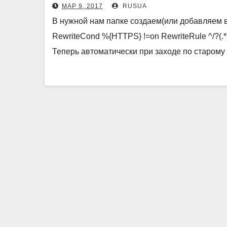
МАР 9, 2017
RUSUA
В нужной нам папке создаем(или добавляем в)
RewriteCond %{HTTPS} !=on RewriteRule ^/?(
Теперь автоматически при заходе по старом