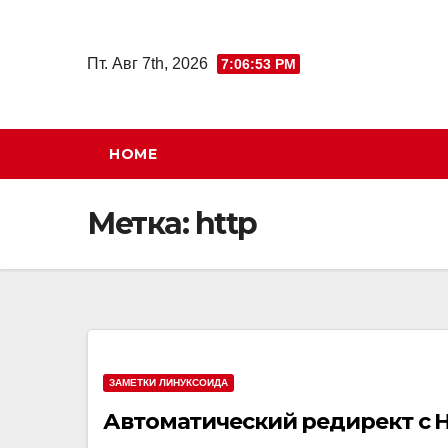
Перейти
к
Пт. Авг 7th, 2026
7:06:54 PM
содержимому
HOME
Метка:
http
ЗАМЕТКИ ЛИНУКСОИДА
Автоматический редирект с H