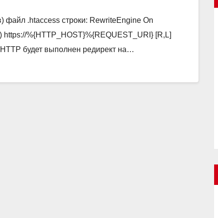
 файл .htaccess строки: RewriteEngine On
.*) https://%{HTTP_HOST}%{REQUEST_URI} [R,L]
у HTTP будет выполнен редирект на…