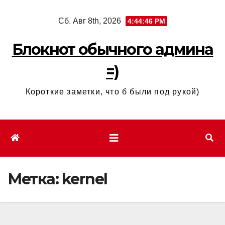
Перейти
Сб. Авг 8th, 2026
4:44:46 PM
к
содержимому
Блокнот обычного админа
=)
Короткие заметки, что б были под рукой)
Метка:
kernel