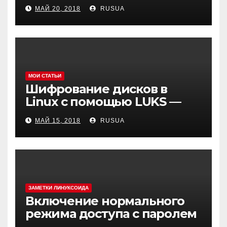
create test file или /mysqld:
МАЙ 20, 2018
RUSUA
Can’t change dir to
МОИ СТАТЬИ
Шифрование дисков в
Linux с помощью LUKS —
cryptsetup
МАЙ 15, 2018
RUSUA
ЗАМЕТКИ ЛИНУКСОИДА
Включение нормального
режима доступа с паролем
в MySQL(MariaDB) в Debian 9