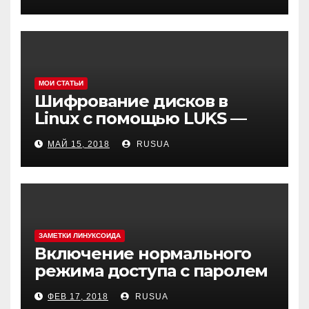
Can’t change dir to
МОИ СТАТЬИ
Шифрование дисков в
Linux с помощью LUKS —
cryptsetup
МАЙ 15, 2018
RUSUA
ЗАМЕТКИ ЛИНУКСОИДА
Включение нормального
режима доступа с паролем
в MySQL(MariaDB) в Debian 9
ФЕВ 17, 2018
RUSUA