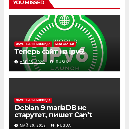
YOU MISSED
ЗАМЕТКИ ЛИНУКСОИДА
МОИ СТАТЬИ
Теперь сайт на ipv6!
АВГ 25, 2020
RUSUA
ЗАМЕТКИ ЛИНУКСОИДА
Debian 9 mariaDB не
старутет, пишет Can’t
create test file или /mysqld:
МАЙ 20, 2018
RUSUA