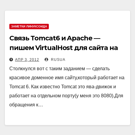
ЗАМЕТКИ ЛИНУКСОИДА
Связь Tomcat6 и Apache —
пишем VirtualHost для сайта на
Tomcat
АПР 3, 2012
RUSUA
Столкнулся вот с таким заданием — сделать
красивое доменное имя сайту,который работает на
Tomcat 6. Как известно Tomcat это ява-движок и
работает на отдельном порту(у меня это 8080).Для
обращения к…