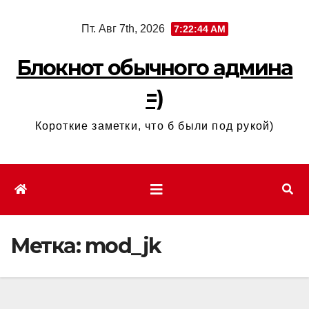
Перейти
Пт. Авг 7th, 2026
7:22:44 AM
к
содержимому
Блокнот обычного админа
=)
Короткие заметки, что б были под рукой)
Метка:
mod_jk