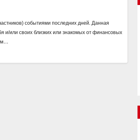
…
частников) событиями последних дней. Данная
ебя и/или своих близких или знакомых от финансовых
бом…