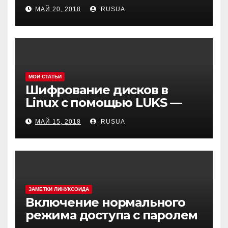
create test file или /mysqld:
МАЙ 20, 2018
RUSUA
Can’t change dir to
МОИ СТАТЬИ
Шифрование дисков в
Linux с помощью LUKS —
cryptsetup
МАЙ 15, 2018
RUSUA
ЗАМЕТКИ ЛИНУКСОИДА
Включение нормального
режима доступа с паролем
в MySQL(MariaDB) в Debian 9