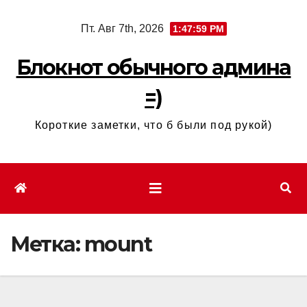
Перейти
Пт. Авг 7th, 2026
1:47:59 PM
к
содержимому
Блокнот обычного админа
=)
Короткие заметки, что б были под рукой)
Метка:
mount