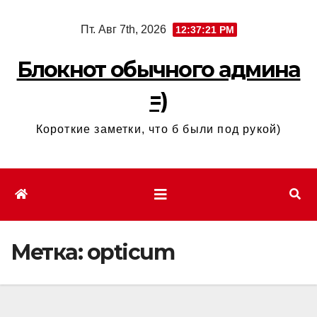
Перейти
Пт. Авг 7th, 2026
12:37:21 PM
к
содержимому
Блокнот обычного админа
=)
Короткие заметки, что б были под рукой)
Метка:
opticum