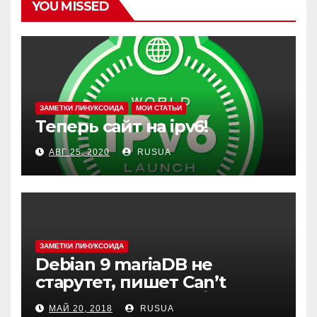
YOU MISSED
ЗАМЕТКИ ЛИНУКСОИДА
МОИ СТАТЬИ
Теперь сайт на ipv6!
АВГ 25, 2020
RUSUA
ЗАМЕТКИ ЛИНУКСОИДА
Debian 9 mariaDB не
старутет, пишет Can’t
create test file или /mysqld:
МАЙ 20, 2018
RUSUA