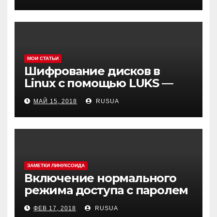
Can’t change dir to
МОИ СТАТЬИ
Шифрование дисков в
Linux с помощью LUKS —
cryptsetup
МАЙ 15, 2018
RUSUA
ЗАМЕТКИ ЛИНУКСОИДА
Включение нормального
режима доступа с паролем
в MySQL(MariaDB) в Debian 9
ФЕВ 17, 2018
RUSUA