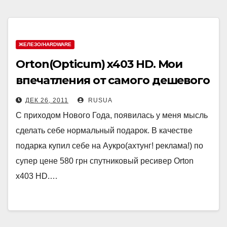
ЖЕЛЕЗО/HARDWARE
Orton(Opticum) x403 HD. Мои
впечатления от самого дешевого
HD ресивера.
ДЕК 26, 2011
RUSUA
С приходом Нового Года, появилась у меня мысль
сделать себе нормальный подарок. В качестве
подарка купил себе на Аукро(ахтунг! реклама!) по
супер цене 580 грн спутниковый ресивер Orton
x403 HD.…