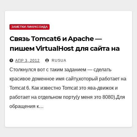
ЗАМЕТКИ ЛИНУКСОИДА
Связь Tomcat6 и Apache —
пишем VirtualHost для сайта на
Tomcat
АПР 3, 2012
RUSUA
Столкнулся вот с таким заданием — сделать
красивое доменное имя сайту,который работает на
Tomcat 6. Как известно Tomcat это ява-движок и
работает на отдельном порту(у меня это 8080).Для
обращения к…