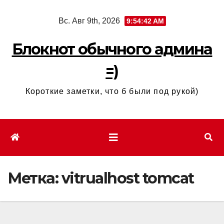
Перейти
Вс. Авг 9th, 2026
9:54:42 AM
к
содержимому
Блокнот обычного админа
=)
Короткие заметки, что б были под рукой)
Метка:
vitrualhost tomcat