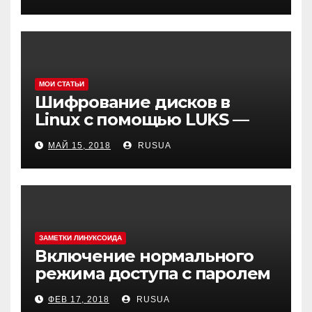
Can’t change dir to
МОИ СТАТЬИ
Шифрование дисков в
Linux с помощью LUKS —
cryptsetup
МАЙ 15, 2018
RUSUA
ЗАМЕТКИ ЛИНУКСОИДА
Включение нормального
режима доступа с паролем
в MySQL(MariaDB) в Debian 9
ФЕВ 17, 2018
RUSUA