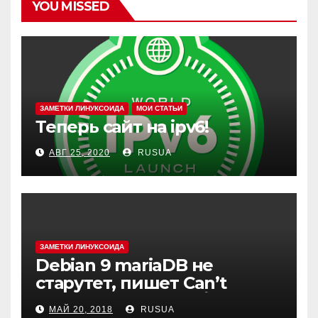
YOU MISSED
ЗАМЕТКИ ЛИНУКСОИДА
МОИ СТАТЬИ
Теперь сайт на ipv6!
АВГ 25, 2020
RUSUA
ЗАМЕТКИ ЛИНУКСОИДА
Debian 9 mariaDB не
старутет, пишет Can’t
create test file или /mysqld:
МАЙ 20, 2018
RUSUA