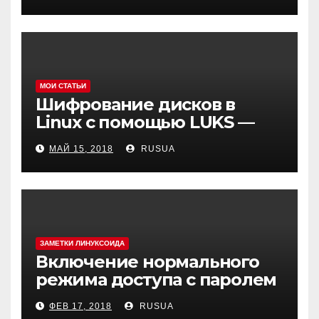
Can’t change dir to
МОИ СТАТЬИ
Шифрование дисков в
Linux с помощью LUKS —
cryptsetup
МАЙ 15, 2018
RUSUA
ЗАМЕТКИ ЛИНУКСОИДА
Включение нормального
режима доступа с паролем
в MySQL(MariaDB) в Debian 9
ФЕВ 17, 2018
RUSUA