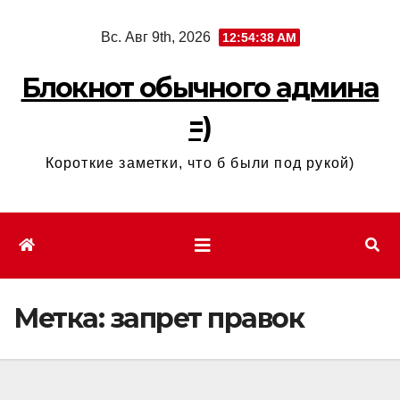
Перейти
Вс. Авг 9th, 2026
12:54:39 AM
к
содержимому
Блокнот обычного админа
=)
Короткие заметки, что б были под рукой)
Метка:
запрет правок