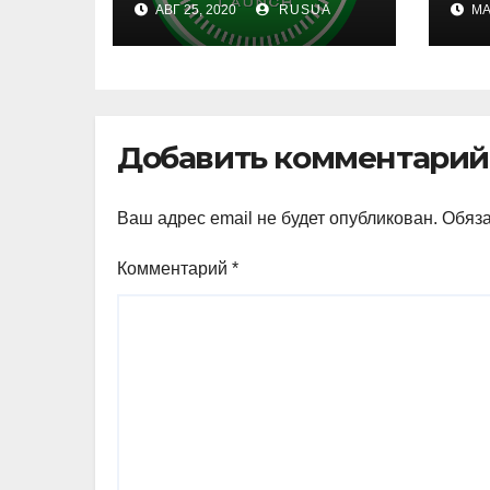
АВГ 25, 2020
RUSUA
МА
cre
ил
Ca
to
Добавить комментарий
Ваш адрес email не будет опубликован.
Обяз
Комментарий
*