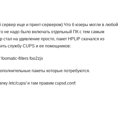
 сервер еще и принт-сервером) Что б юзеры могли в любой
го не надо было включать отдельный ПК с тем самым
ер стал на удивление просто, пакет HPLIP скачался из
вить службу CUPS и ее помощников:
foomatic-filters foo2zjs
 дополнительные пакеты которые потребуются.
ку /etc/cups/ и там правим cupsd.conf: