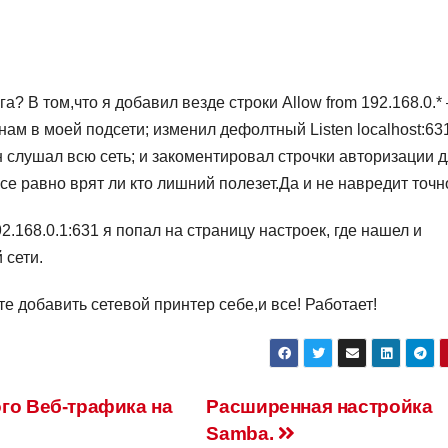
а? В том,что я добавил везде строки Allow from 192.168.0.*
ам в моей подсети; изменил дефолтный Listen localhost:63
он слушал всю сеть; и закоментировал строчки авторизации 
е равно врят ли кто лишний полезет.Да и не навредит точн
2.168.0.1:631 я попал на страницу настроек, где нашел и
 сети.
е добавить сетевой принтер себе,и все! Работает!
го Веб-трафика на
Расширенная настройка
Samba.