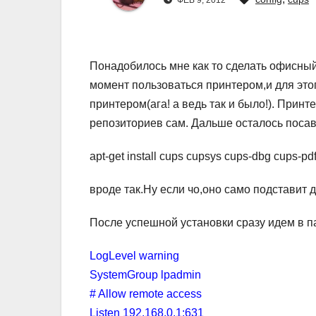
ФЕВ 9, 2012
Понадобилось мне как то сделать офисный
момент пользоваться принтером,и для это
принтером(ага! а ведь так и было!). Принт
репозиториев сам. Дальше осталось поса
apt-get install cups cupsys cups-dbg cups-pdf 
вроде так.Ну если чо,оно само подставит
После успешной установки сразу идем в пап
LogLevel warning
SystemGroup lpadmin
# Allow remote access
Listen 192.168.0.1:631