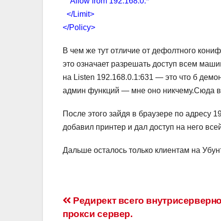
Allow from 192.168.0.*
</Limit>
</Policy>
В чем же тут отличие от дефолтного конифг
это означает разрешать доступ всем машин
на Listen 192.168.0.1:631 — это что б дем
админ функций — мне оно никчему.Сюда вс
После этого зайдя в браузере по адресу 19
добавил принтер и дал доступ на него всей
Дальше осталось только клиентам на Убунт
Навигация
Редирект всего внутрисерверно
прокси сервер.