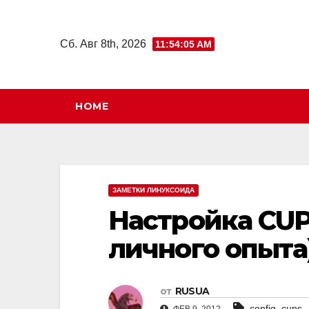
Перейти
к
Сб. Авг 8th, 2026
11:54:06 AM
содержимому
HOME
ЗАМЕТКИ ЛИНУКСОИДА
Настройка CUP
личного опыта
от
RUSUA
,
config
cups