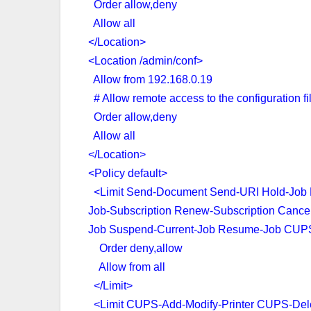
Order allow,deny
Allow all
</Location>
<Location /admin/conf>
Allow from 192.168.0.19
# Allow remote access to the configuration f
Order allow,deny
Allow all
</Location>
<Policy default>
<Limit Send-Document Send-URI Hold-Job Re
Job-Subscription Renew-Subscription Cancel
Job Suspend-Current-Job Resume-Job CUP
Order deny,allow
Allow from all
</Limit>
<Limit CUPS-Add-Modify-Printer CUPS-Del