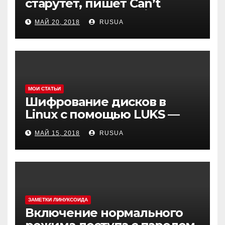
старутет, пишет Can’t
create test file или /mysqld:
МАЙ 20, 2018
RUSUA
Can’t change dir to
МОИ СТАТЬИ
Шифрование дисков в
Linux с помощью LUKS —
cryptsetup
МАЙ 15, 2018
RUSUA
ЗАМЕТКИ ЛИНУКСОИДА
Включение нормального