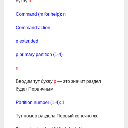
букву
n
.
Command (m for help):
n
Command action
e extended
p primary partition (1-4)
p
Вводим тут букву
p
— это значит раздел
будет Первичным.
Partition number (1-4):
1
Тут номер раздела.Первый конечно же.