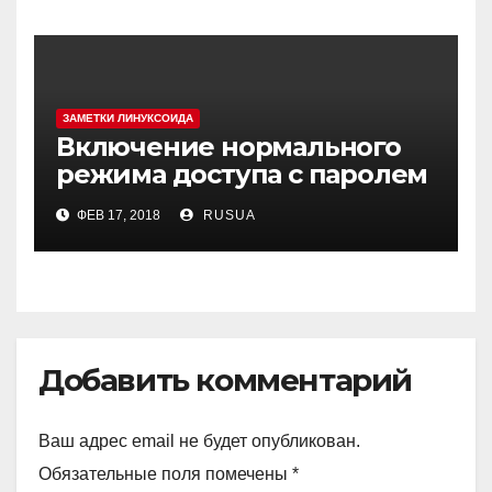
ЗАМЕТКИ ЛИНУКСОИДА
Включение нормального
режима доступа с паролем
в MySQL(MariaDB) в Debian
ФЕВ 17, 2018
RUSUA
9
Добавить комментарий
Ваш адрес email не будет опубликован.
Обязательные поля помечены
*