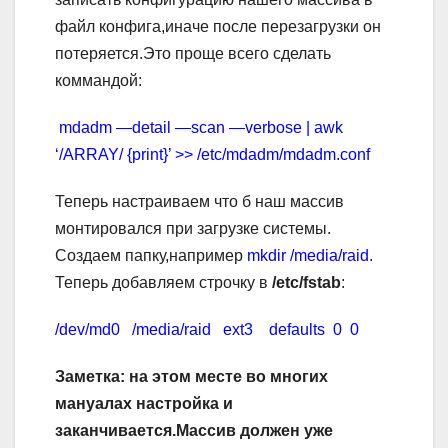
файл конфига,иначе после перезагрузки он
потеряется.Это проще всего сделать
коммандой:
mdadm —detail —scan —verbose | awk
‘/ARRAY/ {print}’ >> /etc/mdadm/mdadm.conf
Теперь настраиваем что б наш массив
монтировался при загрузке системы.
Создаем папку,например
mkdir /media/raid
.
Теперь добавляем строчку в
/etc/fstab
:
/dev/md0 /media/raid ext3 defaults 0 0
Заметка: на этом месте во многих
мануалах настройка и
заканчивается.Массив должен уже