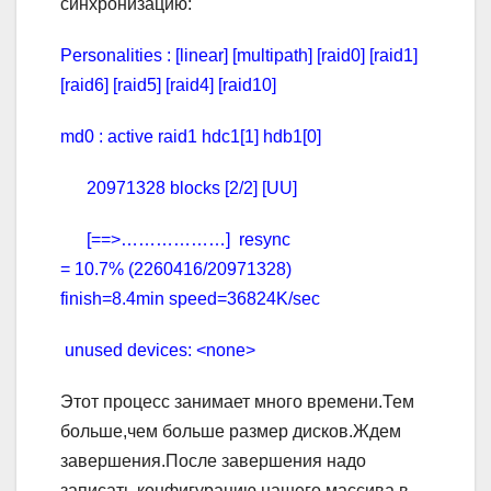
синхронизацию:
Personalities : [linear] [multipath] [raid0] [raid1]
[raid6] [raid5] [raid4] [raid10]
md0 : active raid1 hdс1[1] hdb1[0]
20971328 blocks [2/2] [UU]
[==>………………] resync
= 10.7% (2260416/20971328)
finish=8.4min speed=36824K/sec
unused devices: <none>
Этот процесс занимает много времени.Тем
больше,чем больше размер дисков.Ждем
завершения.После завершения надо
записать конфигурацию нашего массива в