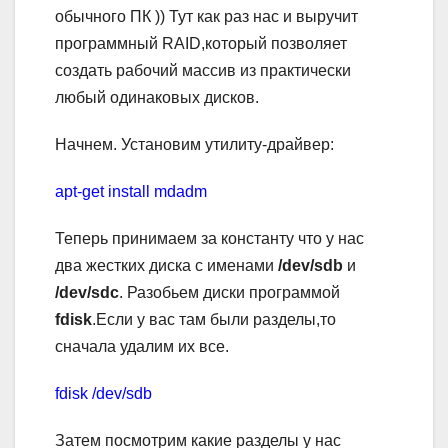
обычного ПК )) Тут как раз нас и выручит
программный RAID,который позволяет
создать рабочий массив из практически
любый одинаковых дисков.
Начнем. Установим утилиту-драйвер:
apt-get install mdadm
Теперь принимаем за константу что у нас
два жестких диска с именами
/dev/sdb
и
/dev/sdc
. Разобьем диски программой
fdisk
.Если у вас там были разделы,то
сначала удалим их все.
fdisk /dev/sdb
Затем посмотрим какие разделы у нас