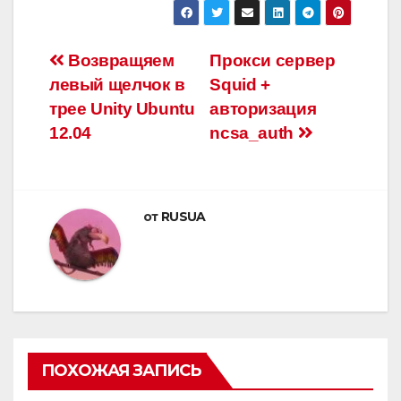
Навигация
Возвращяем
Прокси сервер
левый щелчок в
Squid +
по
трее Unity Ubuntu
авторизация
записям
12.04
ncsa_auth
от
RUSUA
ПОХОЖАЯ ЗАПИСЬ