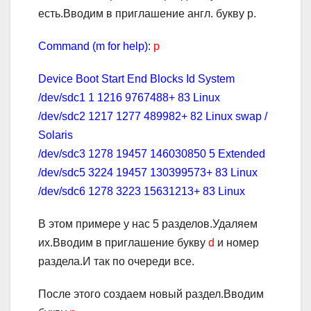
есть.Вводим в приглашение англ. букву p.
Command (m for help):
p
Device Boot Start End Blocks Id System
/dev/sdc1 1 1216 9767488+ 83 Linux
/dev/sdc2 1217 1277 489982+ 82 Linux swap /
Solaris
/dev/sdc3 1278 19457 146030850 5 Extended
/dev/sdc5 3224 19457 130399573+ 83 Linux
/dev/sdc6 1278 3223 15631213+ 83 Linux
В этом примере у нас 5 разделов.Удаляем
их.Вводим в приглашение букву
d
и номер
раздела.И так по очереди все.
После этого создаем новый раздел.Вводим