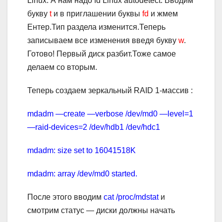
Linux. А нам надо fd Linux autodetect. Вводим
букву
t
и в приглашении буквы
fd
и жмем
Ентер.Тип раздела изменится.Теперь
записываем все изменения введя букву
w
.
Готово! Первый диск разбит.Тоже самое
делаем со вторым.
Теперь создаем зеркальный RAID 1-массив :
mdadm —create —verbose /dev/md0 —level=1
—raid-devices=2 /dev/hdb1 /dev/hdс1
mdadm: size set to 16041518K
mdadm: array /dev/md0 started.
После этого вводим
cat /proc/mdstat
и
смотрим статус — диски должны начать