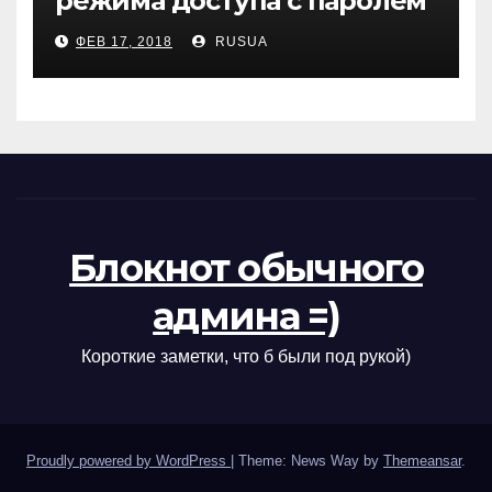
режима доступа с паролем
в MySQL(MariaDB) в Debian 9
ФЕВ 17, 2018
RUSUA
Блокнот обычного
админа =)
Короткие заметки, что б были под рукой)
Proudly powered by WordPress
|
Theme: News Way by
Themeansar
.