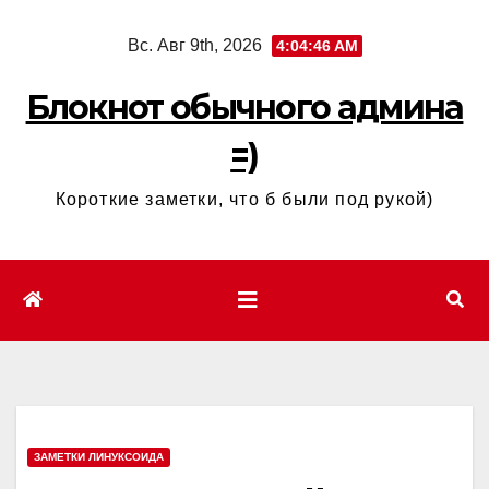
Перейти
Вс. Авг 9th, 2026
4:04:47 AM
к
содержимому
Блокнот обычного админа
=)
Короткие заметки, что б были под рукой)
ЗАМЕТКИ ЛИНУКСОИДА