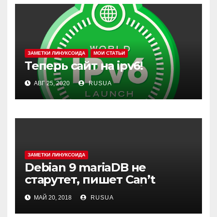
ЗАМЕТКИ ЛИНУКСОИДА
МОИ СТАТЬИ
Теперь сайт на ipv6!
АВГ 25, 2020
RUSUA
ЗАМЕТКИ ЛИНУКСОИДА
Debian 9 mariaDB не
старутет, пишет Can’t
create test file или /mysqld:
МАЙ 20, 2018
RUSUA
Can’t change dir to