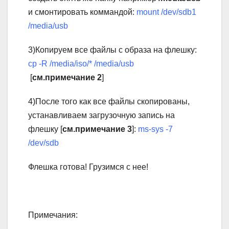
и смонтировать коммандой:
mount /dev/sdb1
/media/usb
3)Копируем все файлы с образа на флешку:
cp -R /media/iso/* /media/usb
[
см.примечание 2
]
4)После того как все файлы скопированы,
устанавливаем загрузочную запись на
флешку [
cм.примечание 3
]:
ms-sys -7
/dev/sdb
Флешка готова! Грузимся с нее!
Примечания: