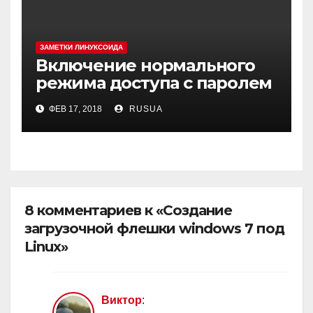
ЗАМЕТКИ ЛИНУКСОИДА
Включение нормального
режима доступа с паролем
в MySQL(MariaDB) в Debian
ФЕВ 17, 2018
RUSUA
9
8 комментариев к «Создание
загрузочной флешки windows 7 под
Linux»
Виктор
: