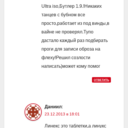
Ultra iso,Бутлер 1.9.!Никаких
танцев с бубном все
просто,работает из под винды,в
вайне не проверял.Тупо
дастало каждый раз подбирать
проги для записи оброза на
флеху!Решил созлости
написать)может кому помог
ОТВЕТИТЬ
Даниил
:
23.12.2013 в 18:01
Линекс это таблетки,а линукс