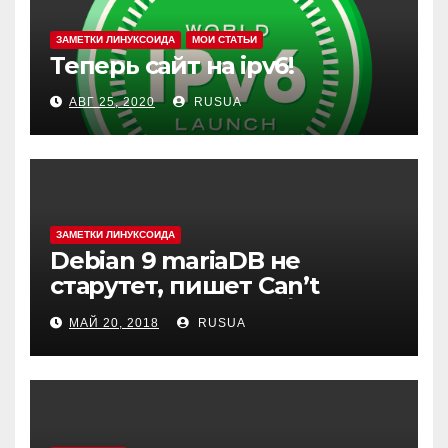
ЗАМЕТКИ ЛИНУКСОИДА
МОИ СТАТЬИ
Теперь сайт на ipv6!
АВГ 25, 2020
RUSUA
ЗАМЕТКИ ЛИНУКСОИДА
Debian 9 mariaDB не
старутет, пишет Can’t
create test file или /mysqld:
МАЙ 20, 2018
RUSUA
Can’t change dir to