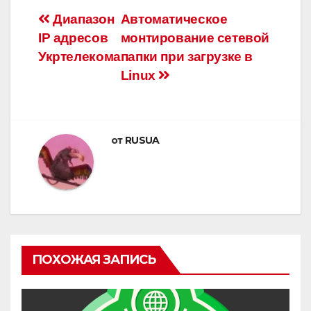
Навигация
Диапазон
Автоматическое
IP адресов
монтирование сетевой
по
Укртелекома
папки при загрузке в
записям
Linux
от
RUSUA
ПОХОЖАЯ ЗАПИСЬ