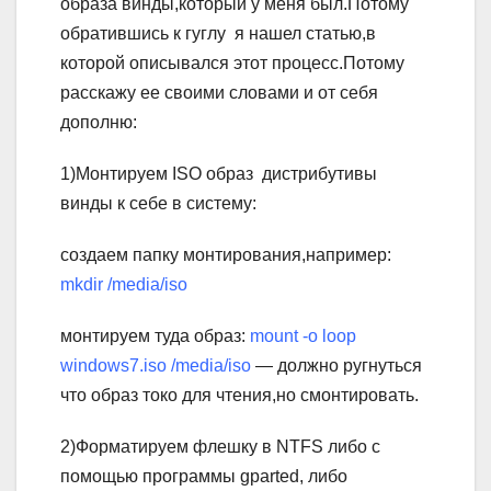
образа винды,который у меня был.Потому
обратившись к гуглу я нашел статью,в
которой описывался этот процесс.Потому
расскажу ее своими словами и от себя
дополню:
1)Монтируем ISO образ дистрибутивы
винды к себе в систему:
создаем папку монтирования,например:
mkdir /media/iso
монтируем туда образ:
mount -o loop
windows7.iso /media/iso
— должно ругнуться
что образ токо для чтения,но смонтировать.
2)Форматируем флешку в NTFS либо с
помощью программы gparted, либо