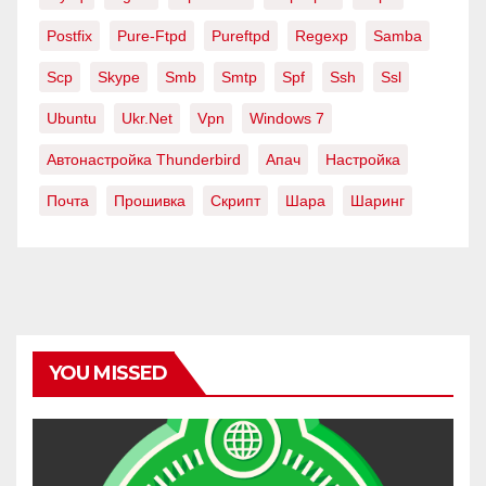
Postfix
Pure-Ftpd
Pureftpd
Regexp
Samba
Scp
Skype
Smb
Smtp
Spf
Ssh
Ssl
Ubuntu
Ukr.net
Vpn
Windows 7
Автонастройка Thunderbird
Апач
Настройка
Почта
Прошивка
Скрипт
Шара
Шаринг
YOU MISSED