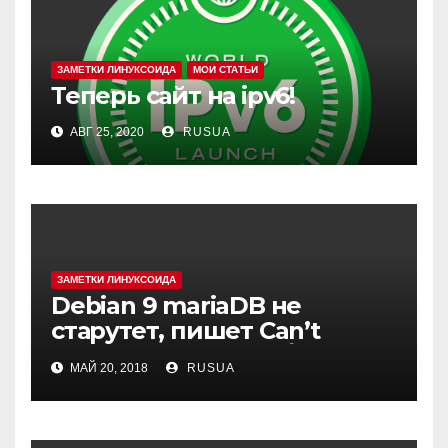
ЗАМЕТКИ ЛИНУКСОИДА
МОИ СТАТЬИ
Теперь сайт на ipv6!
АВГ 25, 2020
RUSUA
ЗАМЕТКИ ЛИНУКСОИДА
Debian 9 mariaDB не
старутет, пишет Can’t
create test file или /mysqld:
МАЙ 20, 2018
RUSUA
Can’t change dir to