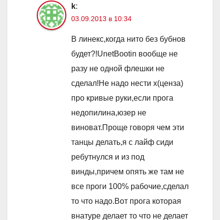
k
:
03.09.2013 в 10:34
В линекс,когда нито без бубнов
будет?!UnetBootin вообще не
разу не одной флешки не
сделал!Не надо нести х(ценза)
про кривые руки,если прога
недопилина,юзер не
виноват.Проще говоря чем эти
танцы делать,я с лайф сиди
ребутнулся и из под
винды,причем опять же там не
все проги 100% рабочие,сделал
то что надо.Вот прога которая
внатуре делает то что не делает