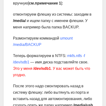
вручную[
см.примечание 1
]:
отмонтируем флешку из системы: заходим в
/media/
и ищем папку с именем флешки. У
меня например была папка BACKUP.
Размонтируем коммандой
umount
/media/BACKUP
Теперь форматируем в NTFS:
mkfs.ntfs -f
/dev/sdb1
— имя диска подставляйте свое.
Это у меня
/dev/sdb1
. У вас может быть что
угодно
.
После этого надо смонтировать назад в
систему флешку: либо вытянуть из порта и
вставить назад для автомонтирования, либо
создать опять же папку например
/media/usb