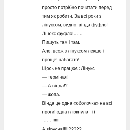
просто потрібно почитати перед
тим як робити. За всі роки з
лінуксом, видно: вінда фуфло!
Лінекс фуфло!……
Пишуть там і там.
Але, всеж з лінуксом лекше і
проще! набагато!
Щось не працює : Лінукс
— термінал!
— А вінда!?
— жопа.
Вінда це одна «оболочка» на всі
проги! одна глюкнула і і і
……!!!!!!!
А вірусня!!!!!?????