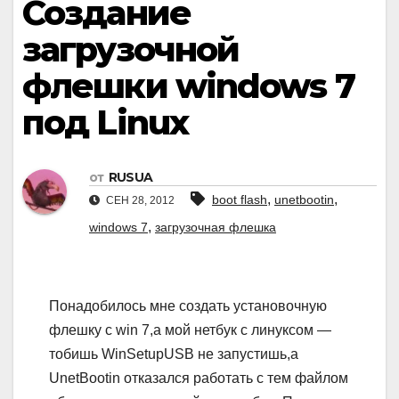
Создание
загрузочной
флешки windows 7
под Linux
от
RUSUA
,
,
boot flash
unetbootin
СЕН 28, 2012
,
windows 7
загрузочная флешка
Понадобилось мне создать установочную
флешку с win 7,а мой нетбук с линуксом —
тобишь WinSetupUSB не запустишь,а
UnetBootin отказался работать с тем файлом