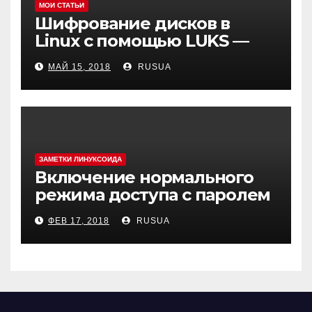
МОИ СТАТЬИ
Шифрование дисков в
Linux с помощью LUKS —
cryptsetup
МАЙ 15, 2018
RUSUA
ЗАМЕТКИ ЛИНУКСОИДА
Включение нормального
режима доступа с паролем
в MySQL(MariaDB) в Debian 9
ФЕВ 17, 2018
RUSUA